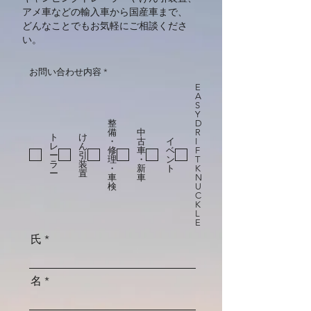
アメ車などの輸入車から国産車まで、
どんなことでもお気軽にご相談くださ
い。
必
お問い合わせ内容
*
須
E
項
A
目
S
Y
整
D
備
中
R
ト
け
・
古
イ
I
レ
ん
修
車
ベ
F
ー
引
理
・
ン
T
ラ
装
・
新
ト
K
ー
置
車
車
N
検
U
C
K
L
E
氏
名