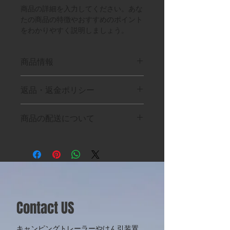
商品の詳細を入力してください。あな
たの商品の特徴やおすすめのポイント
をわかりやすく説明しましょう。
商品情報
商品の詳細を入力してください。サイ
返品・返金ポリシー
ズ、素材、取扱説明に加え、商品の特
徴やおすすめのポイントなどを説明し
返品・返金ポリシーを入力してくださ
ましょう。
商品の配送について
い。顧客が商品に満足しなかった場合
や、不備があった場合に行う手続きの
配送地域、料金、所要時間、梱包な
手順などを説明しましょう。内容を明
ど、商品の配送に関する情報を入力し
確にすることで顧客からの信頼を獲得
てください。配送情報を明確にするこ
し、安心して商品を購入していただけ
とで顧客からの信頼を獲得し、安心し
ます。
て商品を購入していただけます。
Contact US
キャンピングトレーラーやけん引装置、