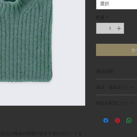
選択
数量
*
カ
商品情報
商品の詳細を入力し
返品・返金ポリシー
明に加え、商品の特
しましょう。
返品・返金ポリシー
商品の配送について
満足しなかった場合
の手順などを説明し
配送地域、料金、所
顧客からの信頼を獲
する情報を入力して
だけます。
とで顧客からの信頼
あなたの商品の特徴やおすすめのポイントを
いただけます。