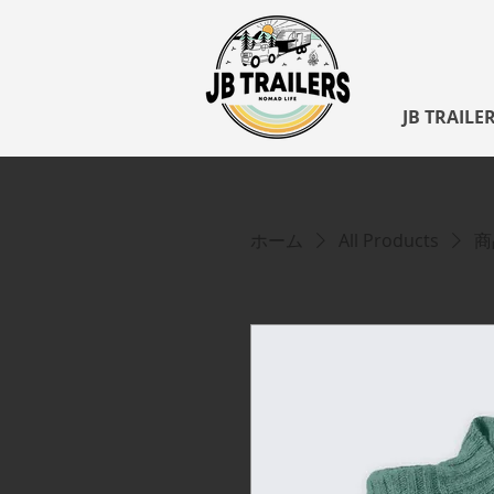
JB TRAILE
ホーム
All Products
商