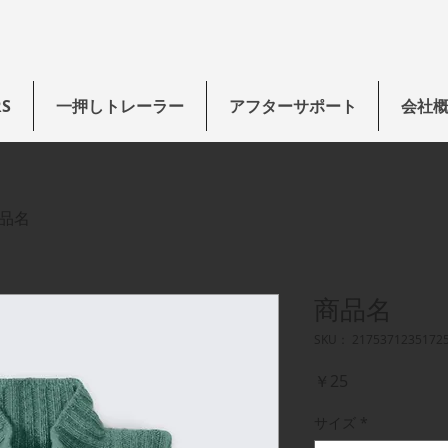
RS
一押しトレーラー
アフターサポート
会社
品名
商品名
SKU： 2175371235172
価
￥25
格
サイズ
*