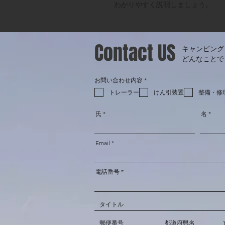
わかりやすく説明しましょう。
Contact US
キャンピング
どんなことで
必
お問い合わせ内容
*
須
項
トレーラー
けん引装置
整備・修
目
氏
名
Email
電話番号