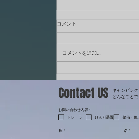
コメント
2025 GWは長野へ
コメントを追加…
Contact US
キャンピング
どんなことで
必
お問い合わせ内容
*
須
項
トレーラー
けん引装置
整備・修
目
氏
名