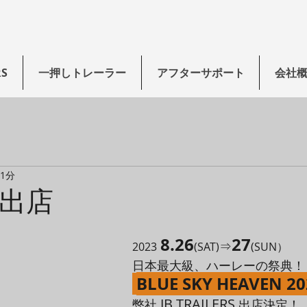
RS
一押しトレーラー
アフターサポート
会社
 1分
出店
8.26
27
⇒
2023
(SAT)
(SUN）
日本最大級、ハーレーの祭典！
BLUE SKY HEAVEN 20
JB TRAILERS
弊社 
 出店決定！