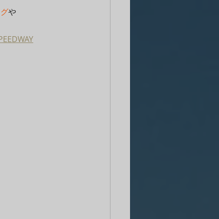
ング
や
 SPEEDWAY