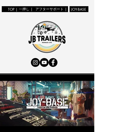
一押し |
アフターサポート |
TOP |
JOY-BASE