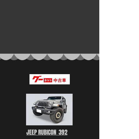
​JEEP RUBICON
392