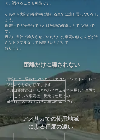
で、調べることも可能です。
そもそも大陸の移動中に壊れる車では誰も買わないでし
ょう。
低走行での実走行であれば故障の確率はとても低いで
す。
過去に当社で輸入させていただいた車両のほとんどが大
きなトラブルなしでお乗りいただいて
おります。
距離だけに騙されない
距離だけに騙されないアメリカはハイウェイマイレー
ジというものが存在します。
これは距離のほとんどをハイウェイで使用した車両で
す。こういう車両は、街乗り使用での
同走行に比べ程度の良い車両が多いです。
アメリカでの使用地域
による程度の違い