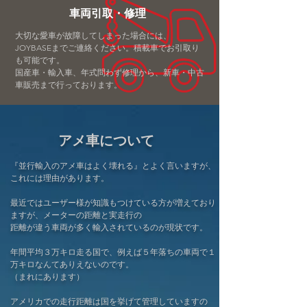
車両引取・修理
大切な愛車が故障してしまった場合には、
JOYBASEまでご連絡ください。積載車でお引取り
も可能です。
国産車・輸入車、年式問わず修理から、新車・中古
車販売まで行っております。
アメ車について
『並行輸入のアメ車はよく壊れる』とよく言いますが、
これには理由があります。
最近ではユーザー様が知識もつけている方が増えており
ますが、メーターの距離と実走行の
距離が違う車両が多く輸入されているのが現状です。
年間平均３万キロ走る国で、例えば５年落ちの車両で１
万キロなんてありえないのです。
（まれにあります）
アメリカでの走行距離は国を挙げて管理していますの